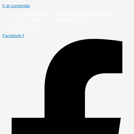
Ir al contenido
ESTACIONAMIENTO: Rivera & Manuel de Lobos •
Tel: 4522 7799 • Cel: +598 98 398 745
Horarios: Abierto 24 hs
Facebook-f